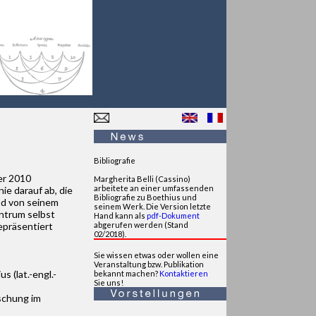
Bibliografie
er 2010
Margherita Belli (Cassino)
arbeitete an einer umfassenden
ie darauf ab, die
Bibliografie zu Boethius und
nd von seinem
seinem Werk. Die Version letzte
ntrum selbst
Hand kann als
pdf-Dokument
epräsentiert
abgerufen werden (Stand
02/2018).
Sie wissen etwas oder wollen eine
Veranstaltung bzw. Publikation
 (lat.-engl.-
bekannt machen?
Kontaktieren
Sie uns!
schung im