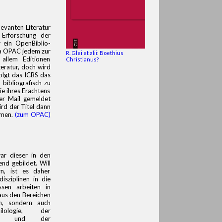
levanten Literatur
 Erforschung der
 ein OpenBiblio-
ia OPAC jedem zur
R. Glei et alii: Boethius
 allem Editionen
Christianus?
eratur, doch wird
folgt das ICBS das
 bibliografisch zu
ie ihres Erachtens
per Mail gemeldet
rd der Titel dann
mmen.
(zum OPAC)
ar dieser in den
nd gebildet. Will
n, ist es daher
isziplinen in die
ssen arbeiten in
aus den Bereichen
n, sondern auch
ilologie, der
stik, und der