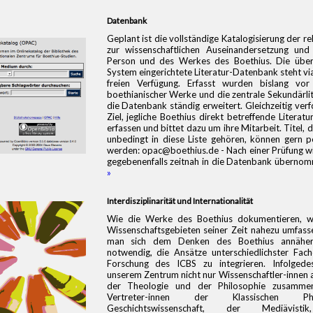
Datenbank
Geplant ist die vollständige Katalogisierung der re
zur wissenschaftlichen Auseinandersetzung und
Person und des Werkes des Boethius. Die über
System eingerichtete Literatur-Datenbank steht v
freien Verfügung. Erfasst wurden bislang vor
boethianischer Werke und die zentrale Sekundärlit
die Datenbank ständig erweitert. Gleichzeitig ver
Ziel, jegliche Boethius direkt betreffende Literatur
erfassen und bittet dazu um ihre Mitarbeit. Titel, d
unbedingt in diese Liste gehören, können gern 
werden: opac@boethius.de - Nach einer Prüfung wi
gegebenenfalls zeitnah in die Datenbank überno
»
Interdisziplinarität und Internationalität
Wie die Werke des Boethius dokumentieren, w
Wissenschaftsgebieten seiner Zeit nahezu umfasse
man sich dem Denken des Boethius annäher
notwendig, die Ansätze unterschiedlichster Fachd
Forschung des ICBS zu integrieren. Infolgede
unserem Zentrum nicht nur Wissenschaftler-innen 
der Theologie und der Philosophie zusamme
Vertreter-innen der Klassischen Ph
Geschichtswissenschaft, der Mediävi