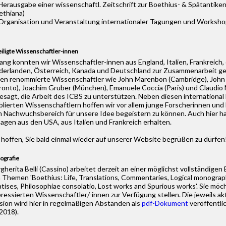
 Herausgabe einer wissenschaftl. Zeitschrift zur Boethius- & Spätantik
ethiana)
 Organisation und Veranstaltung internationaler Tagungen und Worksh
iligte Wissenschaftler-innen
lang konnten wir Wissenschaftler-innen aus England, Italien, Frankreich,
derlanden, Österreich, Kanada und Deutschland zur Zusammenarbeit g
en renommierte Wissenschaftler wie John Marenbon (Cambridge), Joh
ronto), Joachim Gruber (München), Emanuele Coccia (Paris) und Claudio 
esagt, die Arbeit des ICBS zu unterstützen. Neben diesen international 
blierten Wissenschaftlern hoffen wir vor allem junge Forscherinnen und
 Nachwuchsbereich für unsere Idee begeistern zu können. Auch hier ha
agen aus den USA, aus Italien und Frankreich erhalten.
 hoffen, Sie bald einmal wieder auf unserer Website begrüßen zu dürfen
iografie
gherita Belli (Cassino) arbeitet derzeit an einer möglichst vollständigen B
 Themen 'Boethius: Life, Translations, Commentaries, Logical monograp
atises, Philosophiae consolatio, Lost works and Spurious works'. Sie möch
eressierten Wissenschaftler/-innen zur Verfügung stellen. Die jeweils akt
sion wird hier in regelmäßigen Abständen als
pdf-Dokument
veröffentli
2018).