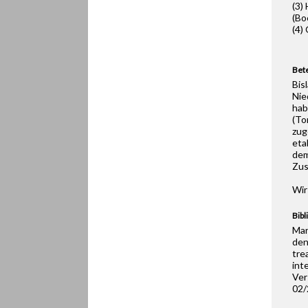
(3)
(Bo
(4)
Bete
Bis
Nie
hab
(To
zug
eta
dem
Zus
Wir
Bibl
Mar
den
tre
int
Ver
02/