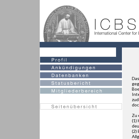
Das
geg
Boe
Int
zud
doc
Zu 
(1)
deu
(2)
All