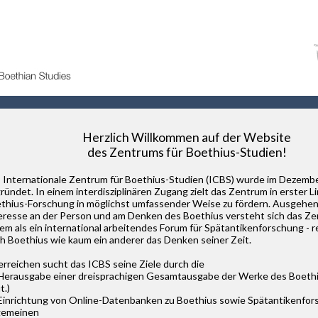
Herzlich Willkommen auf der Website
des Zentrums für Boethius-Studien!
 Internationale Zentrum für Boethius-Studien (ICBS) wurde im Dezemb
ründet. In einem interdisziplinären Zugang zielt das Zentrum in erster Lin
thius-Forschung in möglichst umfassender Weise zu fördern. Ausgehe
eresse an der Person und am Denken des Boethius versteht sich das Ze
em als ein international arbeitendes Forum für Spätantikenforschung - r
h Boethius wie kaum ein anderer das Denken seiner Zeit.
erreichen sucht das ICBS seine Ziele durch die
 Herausgabe einer dreisprachigen Gesamtausgabe der Werke des Boethius
t.)
 Einrichtung von Online-Datenbanken zu Boethius sowie Spätantikenfor
gemeinen