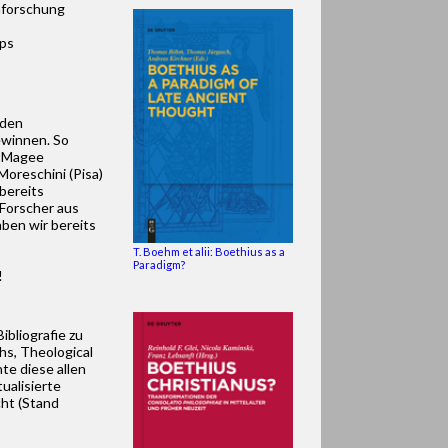
enforschung
ops
 den
ewinnen. So
n Magee
Moreschini (Pisa)
bereits
 Forscher aus
ben wir bereits
T. Boehm et alii: Boethius as a
Paradigm?
!
ibliografie zu
hs, Theological
te diese allen
ualisierte
cht (Stand